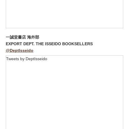
一誠堂書店 海外部
EXPORT DEPT. THE ISSEIDO BOOKSELLERS
@DeptIsseido
Tweets by DeptIsseido